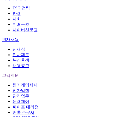
ESG 전략
환경
사회
지배구조
사이버신문고
인재채용
인재상
인사제도
복리후생
채용공고
고객지원
웹거래명세서
전자입찰
관리업무
원격제어
파이프 대리점
맨홀 주문서