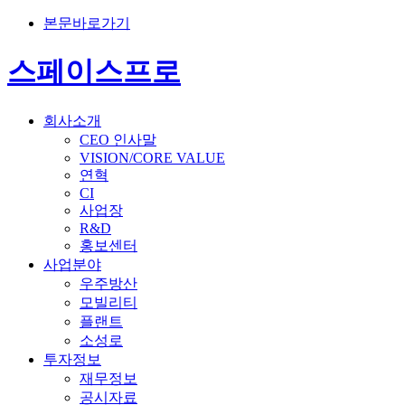
본문바로가기
스페이스프로
회사소개
CEO 인사말
VISION/CORE VALUE
연혁
CI
사업장
R&D
홍보센터
사업분야
우주방산
모빌리티
플랜트
소성로
투자정보
재무정보
공시자료