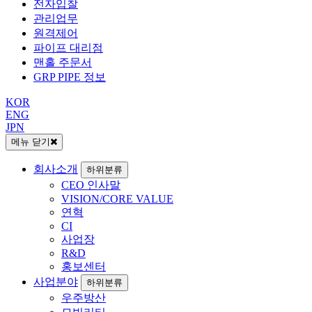
전자입찰
관리업무
원격제어
파이프 대리점
맨홀 주문서
GRP PIPE 정보
KOR
ENG
JPN
메뉴 닫기
회사소개
하위분류
CEO 인사말
VISION/CORE VALUE
연혁
CI
사업장
R&D
홍보센터
사업분야
하위분류
우주방산