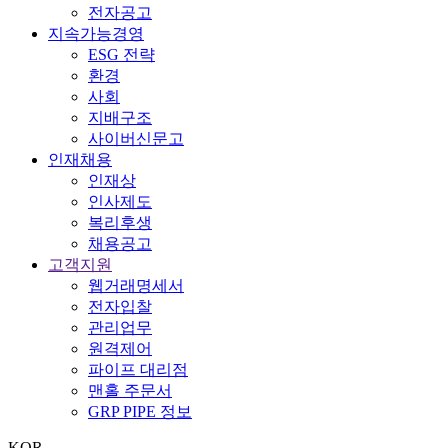
전자공고
지속가능경영
ESG 전략
환경
사회
지배구조
사이버신문고
인재채용
인재상
인사제도
복리후생
채용공고
고객지원
웹거래명세서
전자입찰
관리업무
원격제어
파이프 대리점
맨홀 주문서
GRP PIPE 정보
KOR