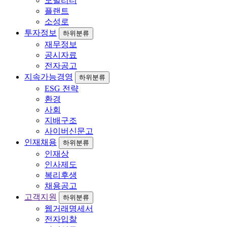
모빌리티
플랜트
소성로
투자정보
하위분류
재무정보
공시자료
전자공고
지속가능경영
하위분류
ESG 전략
환경
사회
지배구조
사이버신문고
인재채용
하위분류
인재상
인사제도
복리후생
채용공고
고객지원
하위분류
웹거래명세서
전자입찰